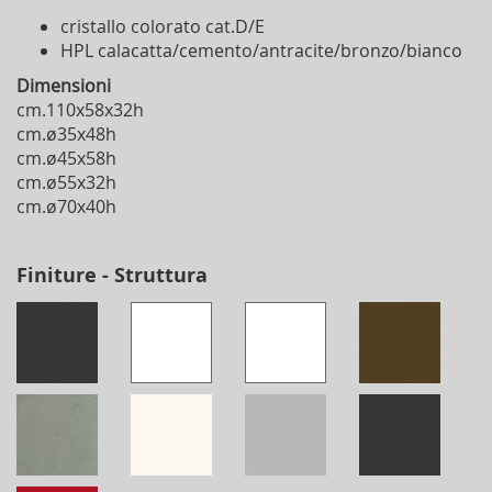
cristallo colorato cat.D/E
HPL calacatta/cemento/antracite/bronzo/bianco
Dimensioni
cm.110x58x32h
cm.ø35x48h
cm.ø45x58h
cm.ø55x32h
cm.ø70x40h
Finiture - Struttura