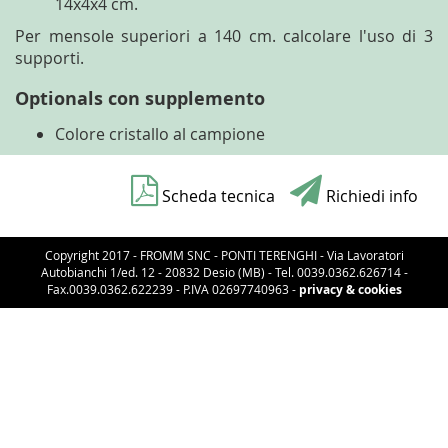
14x4x4 cm.
Per mensole superiori a 140 cm. calcolare l'uso di 3
supporti.
Optionals con supplemento
Colore cristallo al campione
Scheda tecnica
Richiedi info
Copyright 2017 - FROMM SNC - PONTI TERENGHI - Via Lavoratori
Autobianchi 1/ed. 12 - 20832 Desio (MB) - Tel. 0039.0362.626714 -
Fax.0039.0362.622239 - P.IVA 02697740963 -
privacy & cookies