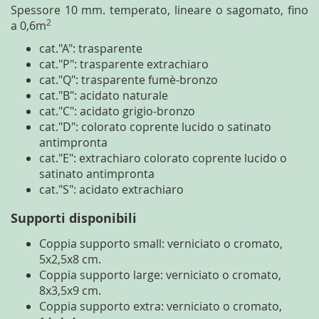
Spessore 10 mm. temperato, lineare o sagomato, fino
2
a 0,6m
cat."A": trasparente
cat."P": trasparente extrachiaro
cat."Q": trasparente fumè-bronzo
cat."B": acidato naturale
cat."C": acidato grigio-bronzo
cat."D": colorato coprente lucido o satinato
antimpronta
cat."E": extrachiaro colorato coprente lucido o
satinato antimpronta
cat."S": acidato extrachiaro
Supporti disponibili
Coppia supporto small: verniciato o cromato,
5x2,5x8 cm.
Coppia supporto large: verniciato o cromato,
8x3,5x9 cm.
Coppia supporto extra: verniciato o cromato,