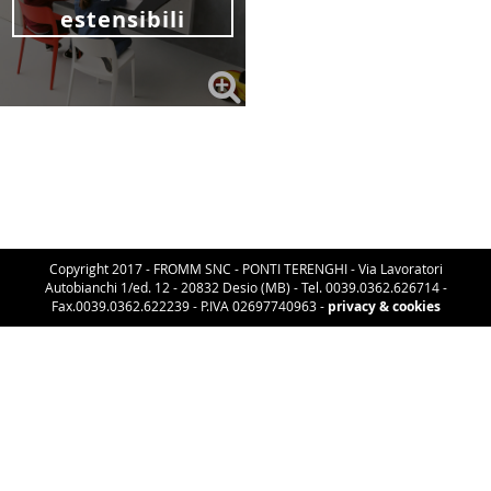
estensibili
Copyright 2017 - FROMM SNC - PONTI TERENGHI - Via Lavoratori
Autobianchi 1/ed. 12 - 20832 Desio (MB) - Tel. 0039.0362.626714 -
Fax.0039.0362.622239 - P.IVA 02697740963 -
privacy & cookies