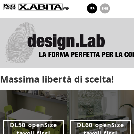
Massima libertà di scelta!
DL50_openSize
DL60_openSize
tavoli fissi
tavoli fissi