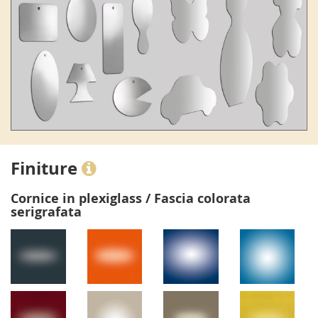
Finiture
Cornice in plexiglass / Fascia colorata
serigrafata