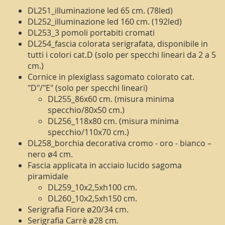
DL251_illuminazione led 65 cm. (78led)
DL252_illuminazione led 160 cm. (192led)
DL253_3 pomoli portabiti cromati
DL254_fascia colorata serigrafata, disponibile in
tutti i colori cat.D (solo per specchi lineari da 2 a 5
cm.)
Cornice in plexiglass sagomato colorato cat.
"D"/"E" (solo per specchi lineari)
DL255_86x60 cm. (misura minima
specchio/80x50 cm.)
DL256_118x80 cm. (misura minima
specchio/110x70 cm.)
DL258_borchia decorativa cromo - oro - bianco –
nero ø4 cm.
Fascia applicata in acciaio lucido sagoma
piramidale
DL259_10x2,5xh100 cm.
DL260_10x2,5xh150 cm.
Serigrafia Fiore ø20/34 cm.
Serigrafia Carrè ø28 cm.