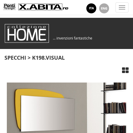
Togg
navi
... invenzioni fantastiche
SPECCHI > K198.VISUAL