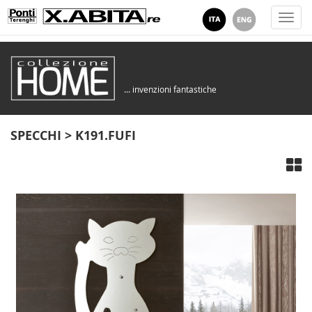
Togg
navi
... invenzioni fantastiche
SPECCHI > K191.FUFI