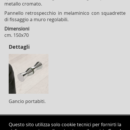
metallo cromato.
Pannello retrospecchio in melaminico con squadrette
di fissaggio a muro regolabili.
Dimensioni
cm. 150x70
Dettagli
Gancio portabiti.
Questo sito utilizza solo cookie tecnici per fornirti la
Scheda tecnica
Richiedi info