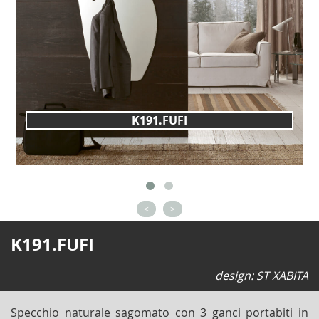
K191.FUFI
<
>
K191.FUFI
design: ST XABITA
Specchio naturale sagomato con 3 ganci portabiti in